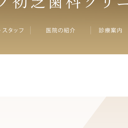
ノ
クリ
初芝歯科