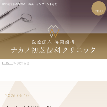
堺市初芝駅の歯医者 審美・インプラントなど
医療法人 堺美歯科
ナカノ
クリニック
初芝歯科
HOME
お知らせ
2026.05.10